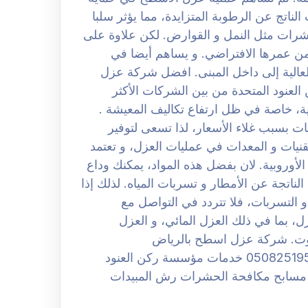
لناتج عن الرطوبة المتزايدة، مما يؤثر سلبا
شرات مثل النمل و القوارض. لكن علاوة على
 من عمرها الافتراضي. و يساهم أيضا في
العالية إلى داخل المبنى. افضل شركة عزل
تبر مؤسسة ركن العنود المتحدة من بين الشركات الأكثر
ة، خاصة في ظل ارتفاع تكاليف المعيشة .
ت بسبب غلاء الأسعار، لذا تسعى لتوفير
قنيات و المعدات في عمليات العزل، و تعتمد
أوروبية. لان بفضل هذه المواد، يمكنك وداع
الناتجة عن الأمطار و تسربات المياه. لذلك إذا
 التسربات، فلا تتردد في التواصل مع
، بما في ذلك العزل المائي، و العزل
صوت. شركة عزل اسطح بالرياض
0508251950 افضل شركة عزل اسطح بالرياض 0508251950 خدمات مؤسسة ركن العنود
سابح مكافحة الحشرات رش المبيدات