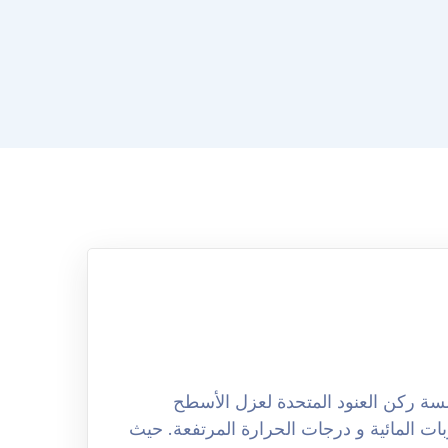
ح بالرياض 0508251950 ان مؤسسة ركن العنود المتحدة لعزل الأسطح
ات المائية و درجات الحرارة المرتفعة. حيث