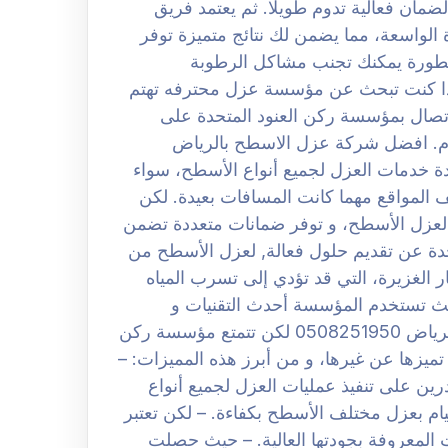
مان فعالية تدوم طويلا. ثم يعتمد فريق
واسعة، مما يضمن لك نتائج متميزة توفر
متطورة يمكنك تجنب مشاكل الرطوبة
 إذا كنت تبحث عن مؤسسة عزل محترفه تهتم
لاتصال بمؤسسة ركن العنود المتحدة على
موعدك اليوم. افضل شركة عزل الاسطح بالرياض
لمتحدة خدمات العزل لجميع أنواع الأسطح، سواء
لف المواقع مهما كانت المسافات بعيدة. لكن
لعزل الأسطح، و توفر ضمانات متعددة تضمن
حدة عن تقديم حلول فعالة, لعزل الأسطح من
ر الغزيرة، التي قد تؤدي إلى تسرب المياه
يث تستخدم المؤسسة أحدث التقنيات و
المعدات لضمان جودة العزل. شركة عزل الاسطح بالرياض 0508251950 لكن تتمتع مؤسسة ركن
تميزها عن غيرها، و من أبرز هذه المميزات: –
رين على تنفيذ عمليات العزل لجميع أنواع
يام بعزل مختلف الأسطح بكفاءة. – لكن تعتبر
المعروفة بجودتها العالية. – حيث حصلت