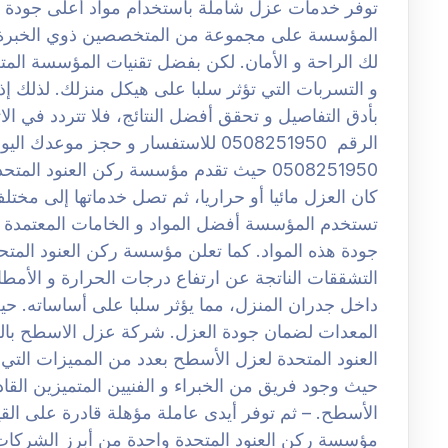
توفر خدمات عزل شاملة باستخدام مواد أعلى جودة لض
المؤسسة على مجموعة من المتخصصين ذوي الخبرة ال
لك الراحة و الأمان. لكن بفضل تقنيات المؤسسة ال
و التسربات التي تؤثر سلبا على هيكل منزلك. لذلك
بأدق التفاصيل و تحقق أفضل النتائج، فلا تتردد في ا
الرقم 0508251950 للاستفسار و حجز 
0508251950 حيث تقدم مؤسسة ركن العنود ا
كان العزل مائيا أو حراريا، ثم تصل خدماتها إلى مخت
تستخدم المؤسسة أفضل المواد و الخامات المعتمدة 
جودة هذه المواد. كما تعلن مؤسسة ركن العنود المت
التشققات الناتجة عن ارتفاع درجات الحرارة و الأمطا
داخل جدران المنزل، مما يؤثر سلبا على أساساته. ح
العنود المتحدة لعزل الأسطح بعدد من المميزات التي 
حيث وجود فريق من الخبراء و الفنيين المتميزين القاد
الأسطح. – ثم توفر أيدى عاملة مؤهلة قادرة على الق
مؤسسة ركن العنود المتحدة واحدة من أبرز الشركات 