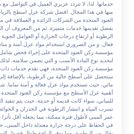
خدماتها. لذا، لا تتردد عزيزي العميل في التواصل م
العنود المتحدة من الشركات الرائدة و العملاقة في مج
بفضل تقديمها خدمات متميزة. ثم من المعروف أن الم
الرطوبة أو ارتفاع درجات الحرارة أو العوامل الجوية
فعال. و من الضروري استخدام مواد عزل آمنة و من
مؤسسة ركن العنود المتحدة على إجراء فحص شامل ل
لتحديد نوع المادة الأنسب و التي تضمن سلامته. لذلك
مؤسسة ركن العنود المتحدة، فهى تقدم خدمات ذات أه
ستحصل على أسطح خالية من الرطوبة، بالإضافة إلى
أهمية عزل الأسطح مع مؤسسة ركن العنود المتحدة ت
للمباني، سواء كانت قديمة أو حديثة. حيث يتم تنفيذ ا
تسرب المياه و انتشار الرطوبة في الجدران و الحوا
عمر المبنى لأطول فترة ممكنة، مما يجعله أقل تأثرا ب
في الحفاظ على درجة حرارة معتدلة داخل المبنى، ح
يقلل من الرطوبة، مما يوفر الراحة طوال فصول الس