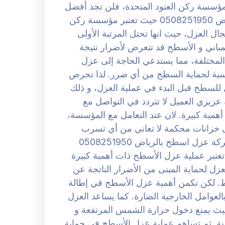
ع مؤسسة ركن العنود المتحدة، فلن تجد أفضل
منها في هذا المجال. افضل شركة عزل اسطح بالرياض 0508251950 حيث تعتبر مؤسسة ركن
ال العزل، حيث انها تحتل المرتبة الأولى
باني و الأسطح قد تتعرض لأضرار نتيجة
 المختلفة، مما يستدعي الحاجة إلى عزل
اسبة لحماية السطح من أي ضرر. لذا تحرص
لسطح قبل البدء في عملية العزل، و ذلك
 عزيزي العميل لا تتردد في التواصل مع
مية كبيرة. لان عند التعامل مع المؤسسة،
 خزانات محكمة لا تعاني من أي تسرب
مائي، حيث تستخدم مواد عزل فعالة و آمنة تماما. شركة عزل اسطح بالرياض 0508251950
عتبر عملية عزل الأسطح ذات أهمية كبيرة
لعزل لحماية المبنى من الأضرار الناتجة عن
ئط. لكن تكمن أهمية عزل الأسطح في إطالة
العوامل الخارجية الضارة. كما يساعد العزل
يث يمنع دخول حرارة الشمس المرتفعة و
نة. ثم تساهم عملية عزل الأسطح في حماية