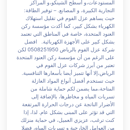
المستودعات،و أسطح الشينكو،و المراكز
التجارية الكبيرة، و المصانع. – توفير الطاقة:
حيث يساهم عزل الفوم في تقليل استهلاك
الكهرباء بشكل كبير، كما أكدت مؤسسة ركن
العنود المتحدة، خاصة في المناطق التي تعتمد
بشكل كبير على الأجهزة الكهربائية. افضل
شركة عزل الفوم بالرياض 0508251950 لكن
على الرغم من أن مؤسسة ركن العنود المتحدة
تعتبر من أبرز شركات عزل الفوم في
الرياض،إلا أنها تتميز أيضا بأسعارها التنافسية.
حيث تستخدم أفضل أنواع المواد العازلة
المتاحة،مما يضمن لكم حماية شاملة من
تسربات المياه و مخاطرها، بالإضافة إلى
الأضرار الناتجة عن درجات الحرارة المرتفعة
التي قد تؤثر على المبنى بشكل عام. لذا، إذا
كنت ترغب، عزيزي العميل، في حماية منزلك
من العوامل الخارجية و تسربات المياه، فضلا