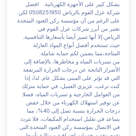
بشكل كبير على الأجهزة الكهربائية. افضل
شركة عزل الفوم بالرياض 0508251950 لكن
على الرغم من أن مؤسسة ركن العنود المتحدة
تعتبر من أبرز شركات عزل الفوم في
الرياض،إلا أنها تتميز أيضا بأسعارها التنافسية.
حيث تستخدم أفضل أنواع المواد العازلة
المتاحة،مما يضمن لكم حماية شاملة
من تسربات المياه و مخاطرها، بالإضافة إلى
الأضرار الناتجة عن درجات الحرارة المرتفعة
التي قد تؤثر على المبنى بشكل عام. لذا، إذا
كنت ترغب، عزيزي العميل، في حماية منزلك
من العوامل الخارجية و تسربات المياه، فضلا
عن توفير استهلاك الكهرباء من خلال خفض
درجات الحرارة بنسبة تصل إلى 40%، مما
يساعد في تقليل استخدام المكيفات، فلا تتردد
في الاتصال بمؤسسة ركن العنود المتحدة.التى
تقوم بتقديم خدمات احترافية و مثالية بأسعار