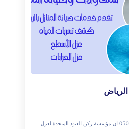
الرياض
شركة عزل مسابح بحي المشاعل الرياض 0508251950 ان مؤسسة ركن العنود المتحدة لعزل