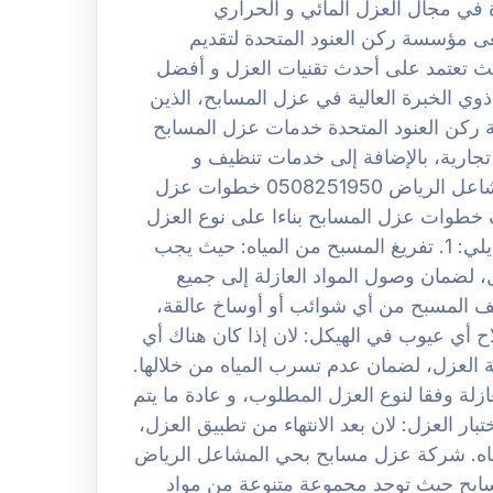
في مجال العزل المائي و الحراري
تتجاوز 10 سنوات. ثم تسعى مؤسسة ركن العنود المتحدة لتقديم
حيث تعتمد على أحدث تقنيات العزل و أفضل
ذوي الخبرة العالية في عزل المسابح، الذين
ة ركن العنود المتحدة خدمات عزل المسابح
تجارية، بالإضافة إلى خدمات تنظيف و
صيانة المسابح. افضل شركة عزل مسابح بحي المشاعل الرياض 0508251950 خطوات عزل
خطوات عزل المسابح بناءا على نوع العزل
المطلوب، و لكن يمكن تلخيص الإجراءات العامة كما يلي: 1. تفريغ المسبح من المياه: حيث يجب
ل، لضمان وصول المواد العازلة إلى جميع
يجب تنظيف المسبح من أي شوائب أو أوساخ عالقة،
اد العازلة بشكل جيد. 3. لكن إصلاح أي عيوب في الهيكل: لان إذا كان هناك أي
العزل، لضمان عدم تسرب المياه من خلالها.
عازلة وفقا لنوع العزل المطلوب، و عادة ما يتم
لعزل المائي و الحراري معا. 5. لكن اختبار العزل: لان بعد الانتهاء من تطبيق العزل،
لمياه. شركة عزل مسابح بحي المشاعل الرياض
في المسابح حيث توجد مجموعة متنوعة من مواد