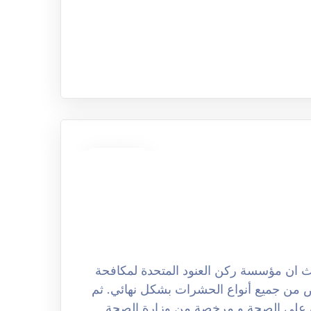
13
نوفمبر
كافحة الحشرات بالرياض 0508251950 حيث ان مؤسسة ركن العنود المتحدة لمكافحة
ص من جميع أنواع الحشرات بشكل نهائي. ثم
ة على الصحة و مرخصة من وزارة الصحة