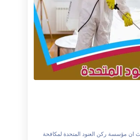
كافحة الحشرات بالرياض 0508251950 حيث ان مؤسسة ركن العنود المتحدة لمكافحة