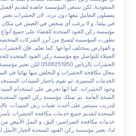
السعودية. لكن تسعى المؤسسة جاهدة لتقديم أفضل ا
يفضلون التعامل معها دون تردد. لان الحشرات تعتبر م
في بيئتنا، و لا يرغب أي شخص في العيش في مكان مل
مؤسسة ركن العنود المتحدة للقضاء على جميع أنواع
تطورت المؤسسة لتصبح من أبرز الشركات المتخصصة
و القوارض بمختلف أنواعها. كما تعلم، فإن الحشرات تع
العملاء للتواصل مع مؤسسة ركن العنود المتحدة ل
الحشرات بالرياض 508251950
مجال مكافحة الحشرات و التخلص منها نهائيا في ال
الخدمات المتميزة، ثم تقوم باختبار المبيدات المستخد
وجود الحشرات. كما انها تحرص على استخدام المبيدات
الصحة العامة. ثم تمتلك مؤسسة ركن العنود المتحد
لتدريب مستمر على أحدث تقنيات رش المبيدات. بالإ
المتحدة لتقديم جميع خدمات مكافحة الحشرات بأسرع 
خدمات مكافحة الصراصير، البق، و النمل الأبيض من
لذا، تعتبر مؤسسة ركن العنود المتحدة الخيار الأم