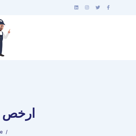
ارخص ش
e