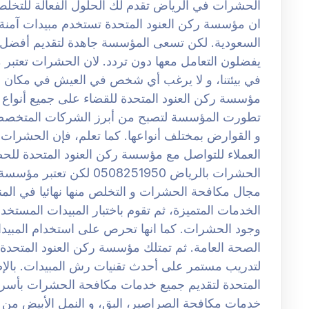
الحشرات في الرياض تقدم لك الحلول الفعالة للتخل
ان مؤسسة ركن العنود المتحدة تستخدم مبيدات آمن
السعودية. لكن تسعى المؤسسة جاهدة لتقديم أفضل ا
يفضلون التعامل معها دون تردد. لان الحشرات تعتبر م
في بيئتنا، و لا يرغب أي شخص في العيش في مكان مل
مؤسسة ركن العنود المتحدة للقضاء على جميع أنواع
تطورت المؤسسة لتصبح من أبرز الشركات المتخصصة
و القوارض بمختلف أنواعها. كما تعلم، فإن الحشرات تع
العملاء للتواصل مع مؤسسة ركن العنود المتحدة 
الحشرات بالرياض 508251950
مجال مكافحة الحشرات و التخلص منها نهائيا في ال
الخدمات المتميزة، ثم تقوم باختبار المبيدات المستخد
وجود الحشرات. كما انها تحرص على استخدام المبيدات
الصحة العامة. ثم تمتلك مؤسسة ركن العنود المتحد
لتدريب مستمر على أحدث تقنيات رش المبيدات. بالإ
المتحدة لتقديم جميع خدمات مكافحة الحشرات بأسرع 
خدمات مكافحة الصراصير، البق، و النمل الأبيض من