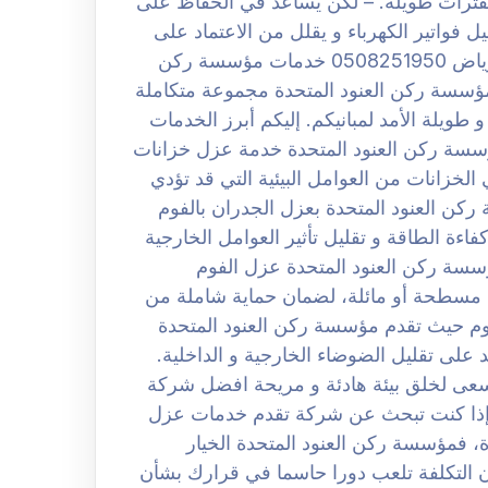
 لفترات طويلة. – لكن يساعد في الحفاظ على
 فواتير الكهرباء و يقلل من الاعتماد على
الأجهزة الكهربائية. شركة عزل فوم بحي النرجس الرياض 0508251950 خدمات مؤسسة ركن
مؤسسة ركن العنود المتحدة مجموعة متكاملة
طويلة الأمد لمبانيكم. إليكم أبرز الخدمات
مؤسسة ركن العنود المتحدة خدمة عزل خزانات
 الخزانات من العوامل البيئية التي قد تؤدي
ركن العنود المتحدة بعزل الجدران بالفوم
اءة الطاقة و تقليل تأثير العوامل الخارجية
سة ركن العنود المتحدة عزل الفوم
مسطحة أو مائلة، لضمان حماية شاملة من
فوم حيث تقدم مؤسسة ركن العنود المتحدة
على تقليل الضوضاء الخارجية و الداخلية.
تسعى لخلق بيئة هادئة و مريحة افضل شركة
حي النرجس الرياض 0508251950 لكن إذا كنت تبحث عن شركة تقدم خدمات عزل
 فمؤسسة ركن العنود المتحدة الخيار
ن التكلفة تلعب دورا حاسما في قرارك بشأن