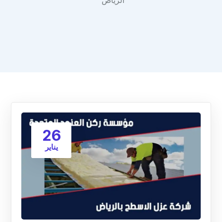
الرياض"
26
يناير