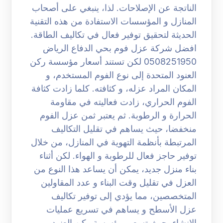
الناتجة عن الإصلاحات. لذا، ينبغي على أصحاب
المنازل و المؤسسات الاستفادة من هذه التقنية
الحديثة لتحقيق توفير فعال في تكاليف الطاقة.
افضل شركة عزل فوم بحي الدفاع الرياض
0508251950 لكن تستند أسعار مؤسسة ركن
العنود المتحدة إلى نوع الفوم المستخدم، و
المكان المراد عزله، و كثافته. كلما زادت كثافة
الفوم الحراري، زادت فعاليته في مقاومة
الحرارة و الرطوبة. ثم يعتبر ثمن عزل الفوم
منخفضا، حيث يساهم في تقليل التكاليف
المرتبطة بأنظمة التهوية في المنازل، من خلال
توفير حاجز فعال للرطوبة و الهواء. لكن أثناء
بناء منزل جديد، يمكن أن يساعد هذا النوع من
العزل في تقليل وقت البناء و عدد المقاولين
المتخصصين، مما يؤدي إلى توفير تكاليف
عزل الأسطح و يساهم في تسريع عمليات
الإنشاء. حيث تسعى مؤسسة ركن العنود