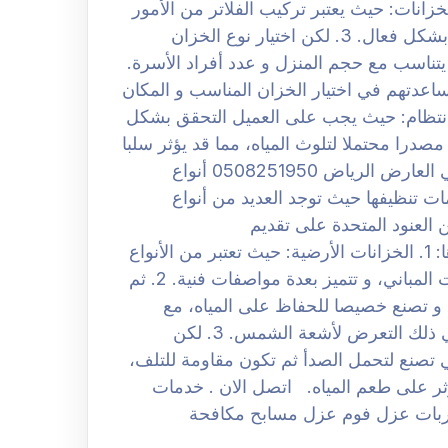
 ثم استخدام فلاتر الخزانات: حيث يعتبر تركيب الفلاتر من الأمور
الأساسية، حيث تساهم في الحفاظ على جودة المياه بشكل فعال. 3. لكن اختيار نوع الخزان
يتناسب مع حجم المنزل و عدد أفراد الأسرة.
ساعدتهم في اختيار الخزان المناسب و المكان
تحة الخزان بانتظام: حيث يجب على العميل التحقق بشكل
صدرا محتملا لتلوث المياه، مما قد يؤثر سلبا
على صحة الأسرة. افضل شركة غسيل الخزانات بحي العارض الرياض 0508251950 أنواع
ت تنظيفها حيث توجد العديد من أنواع
لعنود المتحدة على تقديم
خدمات تنظيف شاملة لجميع هذه الأنواع، و من أبرزها: 1. الخزانات الأرضية: حيث تعتبر من الأنواع
الشائعة في أسواق الخزانات، حيث تركب في أرضيات المباني، و تتميز بعدة مواصفات فنية. 2. ثم
 و تصنع خصيصا للحفاظ على المياه، مع
مراعاة التكيف مع الظروف المناخية المختلفة، بما في ذلك التعرض لأشعة الشمس. 3. لكن
تي تصنع لتحمل الصدأ ثم تكون مقاومة للتلف،
تؤثر على طعم المياه. اتصل الان . خدمات
بات عزل فوم عزل مسابح مكافحة