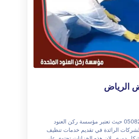
ض الرياض
شركة غسيل الخزانات بحي العارض الرياض 0508251950 حيث تعتبر مؤسسة ركن العنود
لشركات الرائدة في تقديم خدمات تنظيف
ا بشكل دوري. لان هذه الخزانات تحتوي على