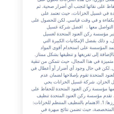
فاظ على نقائها لتجنب أي أضرار صحية. ثم
دة في غسيل الخزانات، حيث تعتمد على
 بكفاءة و في وقت قياسي. لكن للحصول على
 التواصل معها . افضل شركة غسيل
 العارض الرياض 0508251950 تثم تعتبر مؤسسة ركن العنود المتحدة لغسيل
و ذلك بفضل الإمكانيات الكبيرة التي
 تعتمد المؤسسة على استخدام أقوى المواد
إضافة إلى تفريغها و تنظيفها بشكل ممتاز.
متميزة في هذا المجال، حيث تتمكن من تنقية
مل. لكن في حال وجود أي أضرار أو أعطال في
نود المتحدة تقوم بإصلاحها لضمان عدم
خل الخزان. شركة غسيل الخزانات بحي
 النصائح التي تقدمها مؤسسة ركن العنود المتحدة للحفاظ على
، تقدم مؤسسة ركن العنود المتحدة تنظيف
خزانات مجموعة من النصائح القيمة للعملاء، و من أبرزها: 1. الاهتمام بالتنظيف المنتظم للخزانات:
 المتخصصة، حيث تضمن نتائج مبهرة في