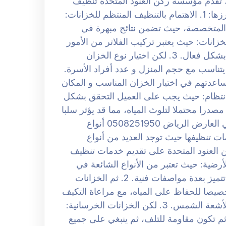
، تقدم مؤسسة ركن العنود المتحدة تنظيف
خزانات مجموعة من النصائح القيمة للعملاء، و من أبرزها: 1. الاهتمام بالتنظيف المنتظم للخزانات:
 المتخصصة، حيث تضمن نتائج مبهرة في
 ثم استخدام فلاتر الخزانات: حيث يعتبر تركيب الفلاتر من الأمور
الأساسية، حيث تساهم في الحفاظ على جودة المياه بشكل فعال. 3. لكن اختيار نوع الخزان
يتناسب مع حجم المنزل و عدد أفراد الأسرة.
ساعدتهم في اختيار الخزان المناسب و المكان
تحة الخزان بانتظام: حيث يجب على العميل التحقق بشكل
صدرا محتملا لتلوث المياه، مما قد يؤثر سلبا
على صحة الأسرة. افضل شركة غسيل الخزانات بحي العارض الرياض 0508251950 أنواع
ت تنظيفها حيث توجد العديد من أنواع
لعنود المتحدة على تقديم خدمات تنظيف
اع، و من أبرزها: 1. الخزانات الأرضية: حيث تعتبر من الأنواع الشائعة في
أسواق الخزانات، حيث تركب في أرضيات المباني، و تتميز بعدة مواصفات فنية. 2. ثم الخزانات
صيصا للحفاظ على المياه، مع مراعاة التكيف
مع الظروف المناخية المختلفة، بما في ذلك التعرض لأشعة الشمس. 3. لكن الخزانات الخرسانية:
ثم تكون مقاومة للتلف، ثم ينبغي على جميع