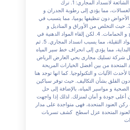
مجارى بحي العارض الرياض 0508251950 الأسباب الشائعة لانسداد المجاري: 1. ترك
الغسالات، مما يؤدي إلى رطوبة الجدران و
ت الطعام في الأحواض دون تنظيفها يوميا، مما يتسبب في
تراكم قطع كبيرة و عوالق تؤدي إلى طفح المجاري. 3. حيث التخلص من الأوراق و المناديل و
المواد الصلبة أثناء تنظيف المنازل في بلاعات المطابخ و الحمامات. 4. لكن إلقاء المواد الدهنية في
الأحواض، بالإضافة إلى الكتل الناتجة عن الدقيق و المواد الثقيلة، مما يسبب انسداد المجاري. 5. ثم
ية، مما يؤدي إلى انحراف خط سير المياه
ضل شركة تسليك مجارى بحي العارض الرياض
لعنود المتحدة من بين أفضل الخيارات المريحة
حدث الآليات و التكنولوجيا. كما انها توجد هنا
ون القلق بشأن التكاليف. حيث توفر سباكين
صحية و مواسير المياه، بالإضافة إلى حل
 أعلى جودة و أمان لمنزلك. لذلك إذا واجهت
ركن العنود المتحدة، فهى متواجدة على مدار
 العنود المتحدة عزل اسطح كشف تسربات
ات