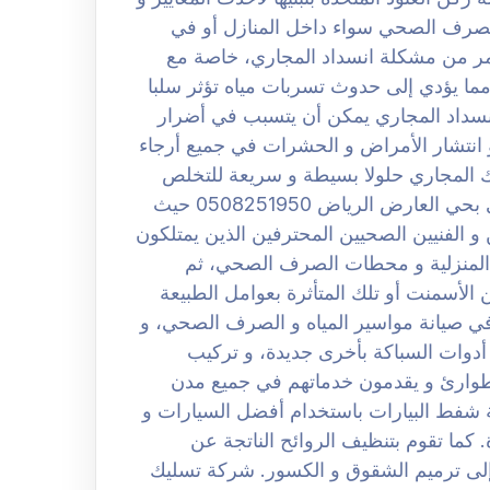
الصرف الصحي سواء داخل المنازل أو في
 من مشكلة انسداد المجاري، خاصة مع
ما يؤدي إلى حدوث تسربات مياه تؤثر سلبا
نسداد المجاري يمكن أن يتسبب في أضرار
 انتشار الأمراض و الحشرات في جميع أرجاء
يك المجاري حلولا بسيطة و سريعة للتخلص
نهائيا من هذه المشكلة. افضل شركة تسليك مجارى بحي العارض الرياض 0508251950 حيث
 الفنيين الصحيين المحترفين الذين يمتلكون
المنزلية و محطات الصرف الصحي، ثم
الأسمنت أو تلك المتأثرة بعوامل الطبيعة
في صيانة مواسير المياه و الصرف الصحي، و
 أدوات السباكة بأخرى جديدة، و تركيب
طوارئ و يقدمون خدماتهم في جميع مدن
 شفط البيارات باستخدام أفضل السيارات و
ما تقوم بتنظيف الروائح الناتجة عن
 إلى ترميم الشقوق و الكسور. شركة تسليك