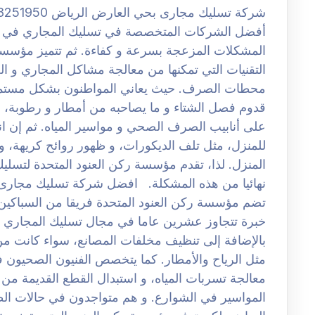
أفضل الشركات المتخصصة في تسليك المجاري في ال
المشكلات المزعجة بسرعة و كفاءة. ثم تتميز مؤسسة رك
التقنيات التي تمكنها من معالجة مشاكل المجاري و 
محطات الصرف. حيث يعاني المواطنون بشكل مستمر
قدوم فصل الشتاء و ما يصاحبه من أمطار و رطوبة، م
على أنابيب الصرف الصحي و مواسير المياه. ثم إن ا
للمنزل، مثل تلف الديكورات، و ظهور روائح كريهة، و
المنزل. لذا، تقدم مؤسسة ركن العنود المتحدة لتسل
تضم مؤسسة ركن العنود المتحدة فريقا من السباكين و
خبرة تتجاوز عشرين عاما في مجال تسليك المجاري 
بالإضافة إلى تنظيف مخلفات المصانع، سواء كانت من 
مثل الرياح والأمطار. كما يتخصص الفنيون الصحيون 
معالجة تسربات المياه، و استبدال القطع القديمة من
المواسير في الشوارع. و هم متواجدون في حالات ال