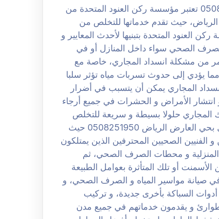
شركة تسليك مجارى بحي العارض الرياض 0508251950 تعتبر مؤسسة ركن العنود المتحدة من
رياض، حيث تقدم خدماتها للتخلص من
ن العنود المتحدة بتبنيها لأحدث المعايير و
الصرف الصحي سواء داخل المنازل أو في
 من مشكلة انسداد المجاري، خاصة مع
ما يؤدي إلى حدوث تسربات مياه تؤثر سلبا
نسداد المجاري يمكن أن يتسبب في أضرار
 انتشار الأمراض و الحشرات في جميع أرجاء
يك المجاري حلولا بسيطة و سريعة للتخلص
نهائيا من هذه المشكلة. افضل شركة تسليك مجارى بحي العارض الرياض 0508251950 حيث
 الفنيين الصحيين المحترفين الذين يمتلكون
المنزلية و محطات الصرف الصحي، ثم
الأسمنت أو تلك المتأثرة بعوامل الطبيعة
في صيانة مواسير المياه و الصرف الصحي، و
 أدوات السباكة بأخرى جديدة، و تركيب
طوارئ و يقدمون خدماتهم في جميع مدن