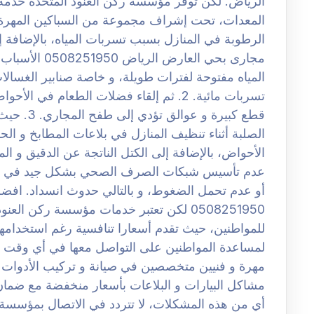
الرياض. لكن توفر مؤسسة ركن العنود المتحدة خدمة
المعدات، تحت إشراف مجموعة من السباكين المهرة. ك
الرطوبة في المنازل بسبب تسربات المياه، بالإضافة
المياه مفتوحة لفترات طويلة، و خاصة صنابير الغسال
تسربات مائية. 2. ثم إلقاء فضلات الطعام ف
قطع كبيرة و
عدم تأسيس شبكات الصرف الصحي بشكل جيد في البدا
أو عدم تحمل الضغوط، و بالتالي حدوث انسداد. اف
0508251950 لكن تعتبر خدمات مؤسسة ركن ا
للمواطنين، حيث تقدم أسعارا تنافسية رغم استخدامها لأ
لمساعدة المواطنين على التواصل معها في أي وقت د
مهرة و فنيين متخصصين في صيانة و تركيب الأدوات ال
مشاكل البيارات و البلاعات بأسعار منخفضة مع ضمان
أي من هذه المشكلات، لا تتردد في الاتصال بمؤسسة 