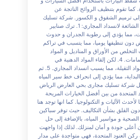
 شفط البيارات باستخدام أفضل السيارات و
ما تقوم بتنظيف الروائح الناتجة عن
 إلى ترميم الشقوق و الكسور. شركة تسليك
مجارى بحي العارض الرياض 0508251950 الأسباب الشائعة لانسداد المجاري: 1. ترك صنابير
ات، مما يؤدي إلى رطوبة الجدران و حدوث
ي الأحواض دون تنظيفها يوميا، مما يتسبب في تراكم
 عوالق تؤدي إلى طفح المجاري. 3. حيث التخلص من الأوراق و المناديل و المواد
الصلبة أثناء تنظيف المنازل في بلاعات المطابخ و الحمامات. 4. لكن إلقاء المواد الدهنية في
الأحواض، بالإضافة إلى الكتل الناتجة عن الدقيق و المواد الثقيلة، مما يسبب انسداد المجاري. 5. ثم
ية، مما يؤدي إلى انحراف خط سير المياه
ضل شركة تسليك مجارى بحي العارض الرياض
لعنود المتحدة من بين أفضل الخيارات المريحة
حدث الآليات و التكنولوجيا. كما انها توجد هنا
ون القلق بشأن التكاليف. حيث توفر سباكين
صحية و مواسير المياه، بالإضافة إلى حل
 أعلى جودة و أمان لمنزلك. لذلك إذا واجهت
ركن العنود المتحدة، فهى متواجدة على مدار