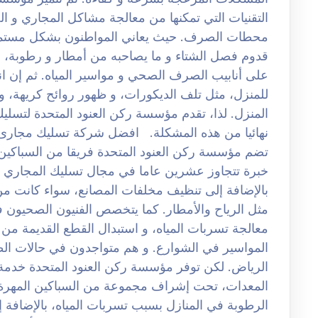
التقنيات التي تمكنها من معالجة مشاكل المجاري و 
محطات الصرف. حيث يعاني المواطنون بشكل مستمر
قدوم فصل الشتاء و ما يصاحبه من أمطار و رطوبة، م
على أنابيب الصرف الصحي و مواسير المياه. ثم إن ا
للمنزل، مثل تلف الديكورات، و ظهور روائح كريهة، و
المنزل. لذا، تقدم مؤسسة ركن العنود المتحدة لتسل
تضم مؤسسة ركن العنود المتحدة فريقا من السباكين و
خبرة تتجاوز عشرين عاما في مجال تسليك المجاري 
بالإضافة إلى تنظيف مخلفات المصانع، سواء كانت من 
مثل الرياح والأمطار. كما يتخصص الفنيون الصحيون 
معالجة تسربات المياه، و استبدال القطع القديمة من
المواسير في الشوارع. و هم متواجدون في حالات ال
الرياض. لكن توفر مؤسسة ركن العنود المتحدة خدمة
المعدات، تحت إشراف مجموعة من السباكين المهرة. ك
الرطوبة في المنازل بسبب تسربات المياه، بالإضافة