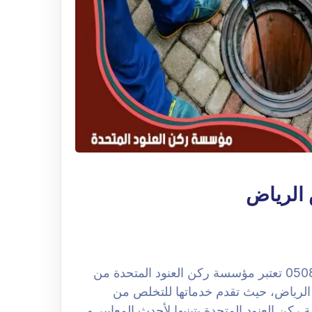
الرياض
شركة تسليك مجارى بحي العارض الرياض 0508251950 تعتبر مؤسسة ركن العنود المتحدة من
رياض، حيث تقدم خدماتها للتخلص من
ن العنود المتحدة بتبنيها لأحدث المعايير و