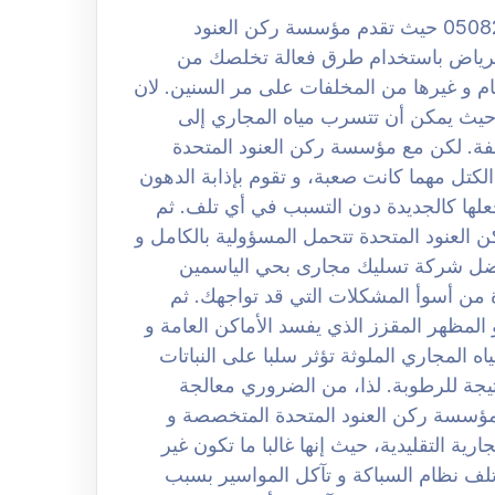
شركة تسليك مجارى بحي الياسمين الرياض 0508251950 حيث تقدم مؤسسة ركن العنود
لرياض باستخدام طرق فعالة تخلصك من
عام و غيرها من المخلفات على مر السنين. لان
، حيث يمكن أن تتسرب مياه المجاري إلى
فة. لكن مع مؤسسة ركن العنود المتحدة
كتل مهما كانت صعبة، و تقوم بإذابة الدهون
جعلها كالجديدة دون التسبب في أي تلف. ثم
عنود المتحدة تتحمل المسؤولية بالكامل و
فضل شركة تسليك مجارى بحي الياسمين
ي المسدودة من أسوأ المشكلات التي قد تواجهك. ثم
لمظهر المقزز الذي يفسد الأماكن العامة و
اه المجاري الملوثة تؤثر سلبا على النباتات
تيجة للرطوبة. لذا، من الضروري معالجة
بمؤسسة ركن العنود المتحدة المتخصصة و
رية التقليدية، حيث إنها غالبا ما تكون غير
لف نظام السباكة و تآكل المواسير بسبب