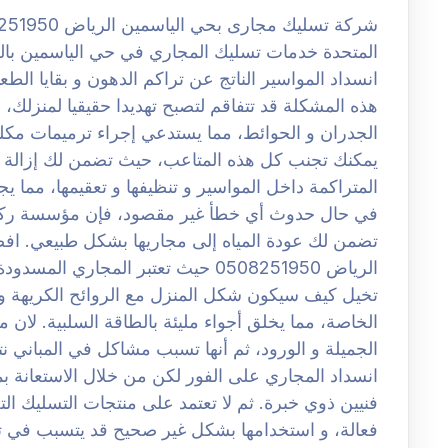
المتحدة خدمات تسليك المجاري في حي الياسمين با
انسداد المواسير الناتج عن تراكم الدهون و بقايا الط
هذه المشكلة قد تتفاقم لتصبح تهديدا حقيقيا لمنزلك
الجدران و الحوائط، مما يستدعي إجراء ترميمات مكل
يمكنك تجنب كل هذه المتاعب، حيث تضمن لك إزالة ال
المتراكمة داخل المواسير و تنظيفها و تعقيمها، مما ي
في حال حدوث أي خطأ غير مقصود، فإن مؤسسة ركن ال
تضمن لك عودة المياه إلى مجاريها بشكل طبيعي. ا
الرياض 0508251950 حيث تعتبر المجار
تخيل كيف سيكون شكل المنزل مع الروائح الكريهة و ا
الخاصة، مما يخلق أجواء مليئة بالطاقة السلبية. لان مي
الجميلة و الورود، ثم أنها تسبب مشاكل في المباني ن
انسداد المجاري على الفور لكن من خلال الاستعانة 
فنيين ذوي خبرة. ثم لا تعتمد على منتجات التسليك التجا
فعالة، و استخدامها بشكل غير صحيح قد يتسبب في ت