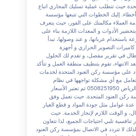
دة حيث تتطلب عملية تسليك المجاري اتباع
خطاء. إليك الخطوات التي تتبعها مؤسسة
حد موظفي خدمة العملاء مكالمتك على الفور، حيث يتعرف
 بياناتك و موقعك. 2. ثم تقوم بتحضير الأدوات و المعدات اللازمة بناء على
. لكن تصل إليك بسرعة باستخدام عرباتها، و عند وصولها، تبدأ
اميرات التصوير الحراري و أجهزة
 و الأعطال في تقرير مفصل، و تقدم لك الحلول
ر، و بعد الانتهاء، تقوم بتنظيف منطقة العمل و تتأكد
د على مؤسسة ركن العنود المتحدة لخدمات
للتعامل مع أي مشكلة تواجهها في نظام
السباكة. افضل شركة تسليك مجارى بحي الياسمين الرياض 0508251950 ثم تعتبر الأسعار
ة ركن العنود المتحدة. حيث تعمل وفق
عدة عوامل مثل جودة المواد و قطع الغيار
، و الوقت اللازم لإنجاز الخدمة. حيث
افسية تلبي احتياجات الجميع، لذا تتعاون
ذلك لا تتردد في الاتصال بمؤسسة ركن العنود