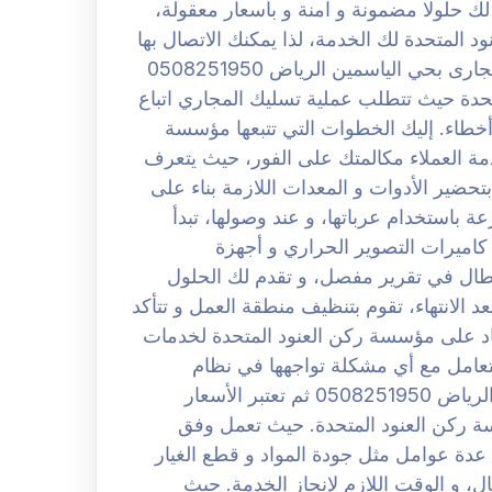
ك حلولا مضمونة و آمنة و بأسعار معقولة،
المتحدة لك الخدمة، لذا يمكنك الاتصال بها
في أي وقت إذا واجهت انسدادا آخر. شركة تسليك مجارى بحي الياسمين الرياض 0508251950
دة حيث تتطلب عملية تسليك المجاري اتباع
خطاء. إليك الخطوات التي تتبعها مؤسسة
حد موظفي خدمة العملاء مكالمتك على الفور، حيث يتعرف
 بياناتك و موقعك. 2. ثم تقوم بتحضير الأدوات و المعدات اللازمة بناء على
. لكن تصل إليك بسرعة باستخدام عرباتها، و عند وصولها، تبدأ
اميرات التصوير الحراري و أجهزة
 و الأعطال في تقرير مفصل، و تقدم لك الحلول
ر، و بعد الانتهاء، تقوم بتنظيف منطقة العمل و تتأكد
د على مؤسسة ركن العنود المتحدة لخدمات
للتعامل مع أي مشكلة تواجهها في نظام
السباكة. افضل شركة تسليك مجارى بحي الياسمين الرياض 0508251950 ثم تعتبر الأسعار
ة ركن العنود المتحدة. حيث تعمل وفق
عدة عوامل مثل جودة المواد و قطع الغيار
، و الوقت اللازم لإنجاز الخدمة. حيث