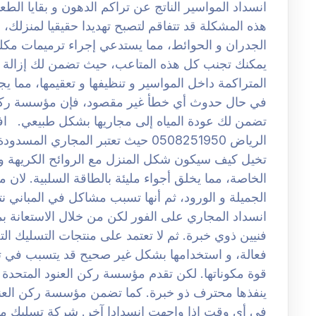
انسداد المواسير الناتج عن تراكم الدهون و بقايا الط
هذه المشكلة قد تتفاقم لتصبح تهديدا حقيقيا لمنزلك
الجدران و الحوائط، مما يستدعي إجراء ترميمات مكل
يمكنك تجنب كل هذه المتاعب، حيث تضمن لك إزالة ال
المتراكمة داخل المواسير و تنظيفها و تعقيمها، مما ي
في حال حدوث أي خطأ غير مقصود، فإن مؤسسة ركن ال
تضمن لك عودة المياه إلى مجاريها بشكل طبيعي. 
الرياض 0508251950 حيث تعتبر المجار
تخيل كيف سيكون شكل المنزل مع الروائح الكريهة و ا
الخاصة، مما يخلق أجواء مليئة بالطاقة السلبية. لان مي
الجميلة و الورود، ثم أنها تسبب مشاكل في المباني ن
انسداد المجاري على الفور لكن من خلال الاستعانة 
فنيين ذوي خبرة. ثم لا تعتمد على منتجات التسليك التجا
فعالة، و استخدامها بشكل غير صحيح قد يتسبب في ت
قوة مكوناتها. لكن تقدم مؤسسة ركن العنود المتحدة ل
ينفذها محترف ذو خبرة. كما تضمن مؤسسة ركن العنود 