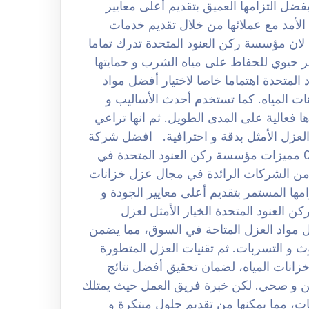
ضل التزامها العميق بتقديم أعلى معايير
الأمد مع عملائها من خلال تقديم خدمات
لان مؤسسة ركن العنود المتحدة تدرك تماما
 حيوي للحفاظ على مياه الشرب و حمايتها
المتحدة اهتماما خاصا لاختيار أفضل مواد
ات المياه. كما تستخدم أحدث الأساليب و
ا فعالية على المدى الطويل. ثم انها تراعي
العزل الأمثل بدقة و احترافية. افضل شركة
عزل خزانات المياه بحي الملقا الرياض 0508251950 مميزات مؤسسة ركن العنود المتحدة في
 من الشركات الرائدة في مجال عزل خزانات
ها المستمر بتقديم أعلى معايير الجودة و
 العنود المتحدة الخيار الأمثل لعزل
 مواد العزل المتاحة في السوق، مما يضمن
لوث و التسربات. ثم تقنيات العزل المتطورة
زانات المياه، لضمان تحقيق أفضل نتائج
من و صحي. لكن خبرة فريق العمل حيث يمتلك
ت، مما يمكنها من تقديم حلول مبتكرة و