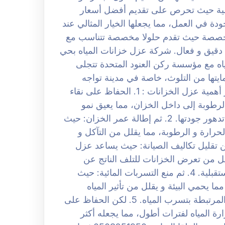
نافسية حيث تحرص على تقديم أفضل أسعار
 في العمل، مما يجعلها الخيار المثالي عند
مخصصة حيث تقدم حلولا مخصصة تتناسب مع
 دقيق و فعال. شركة عزل خزانات المياه بحي
 عزل خزانات المياه مع مؤسسة ركن العنود المتحدة تتجلى
ايتها من التلوث، خاصة في مدينة تواجه
ظروفا بيئية قاسية. و فيما يلي أبرز الأسباب التي تبرز أهمية عزل الخزانات : 1. الحفاظ على نقاء
رطوبة إلى داخل الخزان، مما يعيق نمو
البكتيريا و الفطريات التي قد تؤدي إلى تلوث المياه و تدهور جودتها. 2. ثم إطالة عمر الخزان: حيث
حرارة و الرطوبة، مما يقلل من التآكل و
 بالتالي يساهم في إطالة عمر الخزان. 3. لكن تقليل تكاليف الصيانة: حيث يساعد عزل
قلل من تعرض الخزانات للتلف الناتج عن
التسربات أو التآكل، مما يؤدي إلى تقليل النفقات المستقبلية. 4. ثم منع التسربات المائية: حيث
 يحمي البيئة و يقلل من تأثير المياه
على الأسطح المحيطة، بالإضافة إلى تقليل المخاطر المرتبطة بتسرب المياه. 5. لكن الحفاظ على
ة المياه لفترات أطول، مما يجعله أكثر