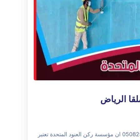
لقا الرياض
شركة عزل خزانات المياه بحي الملقا الرياض 0508251950 ان مؤسسة ركن العنود المتحدة تعتبر