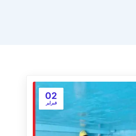
02
فبراير