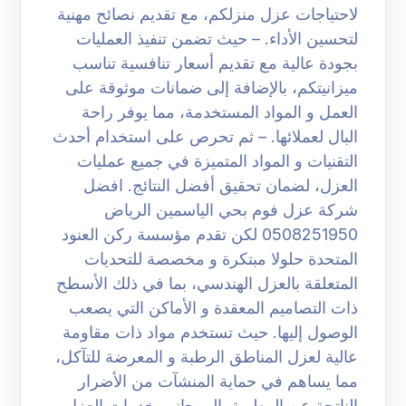
لاحتياجات عزل منزلكم، مع تقديم نصائح مهنية
لتحسين الأداء. – حيث تضمن تنفيذ العمليات
بجودة عالية مع تقديم أسعار تنافسية تناسب
ميزانيتكم، بالإضافة إلى ضمانات موثوقة على
العمل و المواد المستخدمة، مما يوفر راحة
البال لعملائها. – ثم تحرص على استخدام أحدث
التقنيات و المواد المتميزة في جميع عمليات
العزل، لضمان تحقيق أفضل النتائج. افضل
شركة عزل فوم بحي الياسمين الرياض
0508251950 لكن تقدم مؤسسة ركن العنود
المتحدة حلولا مبتكرة و مخصصة للتحديات
المتعلقة بالعزل الهندسي، بما في ذلك الأسطح
ذات التصاميم المعقدة و الأماكن التي يصعب
الوصول إليها. حيث تستخدم مواد ذات مقاومة
عالية لعزل المناطق الرطبة و المعرضة للتآكل،
مما يساهم في حماية المنشآت من الأضرار
الناتجة عن الرطوبة. إلى جانب خدمات العزل،