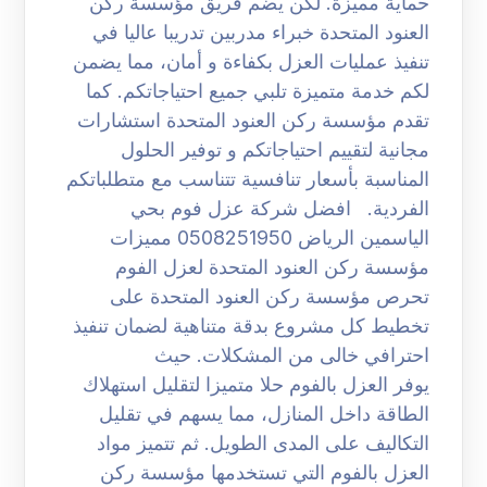
حماية مميزة. لكن يضم فريق مؤسسة ركن
العنود المتحدة خبراء مدربين تدريبا عاليا في
تنفيذ عمليات العزل بكفاءة و أمان، مما يضمن
لكم خدمة متميزة تلبي جميع احتياجاتكم. كما
تقدم مؤسسة ركن العنود المتحدة استشارات
مجانية لتقييم احتياجاتكم و توفير الحلول
المناسبة بأسعار تنافسية تتناسب مع متطلباتكم
الفردية. افضل شركة عزل فوم بحي
الياسمين الرياض 0508251950 مميزات
مؤسسة ركن العنود المتحدة لعزل الفوم
تحرص مؤسسة ركن العنود المتحدة على
تخطيط كل مشروع بدقة متناهية لضمان تنفيذ
احترافي خالى من المشكلات. حيث
يوفر العزل بالفوم حلا متميزا لتقليل استهلاك
الطاقة داخل المنازل، مما يسهم في تقليل
التكاليف على المدى الطويل. ثم تتميز مواد
العزل بالفوم التي تستخدمها مؤسسة ركن