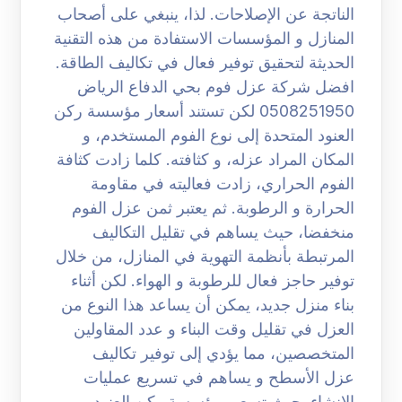
الناتجة عن الإصلاحات. لذا، ينبغي على أصحاب
المنازل و المؤسسات الاستفادة من هذه التقنية
الحديثة لتحقيق توفير فعال في تكاليف الطاقة.
افضل شركة عزل فوم بحي الدفاع الرياض
0508251950 لكن تستند أسعار مؤسسة ركن
العنود المتحدة إلى نوع الفوم المستخدم، و
المكان المراد عزله، و كثافته. كلما زادت كثافة
الفوم الحراري، زادت فعاليته في مقاومة
الحرارة و الرطوبة. ثم يعتبر ثمن عزل الفوم
منخفضا، حيث يساهم في تقليل التكاليف
المرتبطة بأنظمة التهوية في المنازل، من خلال
توفير حاجز فعال للرطوبة و الهواء. لكن أثناء
بناء منزل جديد، يمكن أن يساعد هذا النوع من
العزل في تقليل وقت البناء و عدد المقاولين
المتخصصين، مما يؤدي إلى توفير تكاليف
عزل الأسطح و يساهم في تسريع عمليات
الإنشاء. حيث تسعى مؤسسة ركن العنود