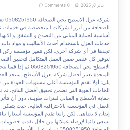
يناير 8, 2025
0 Comments
شركة 
الصحافة من أبرز الشركات المتخصصة في خدمات ع
أساسية لحماية المباني من التصدع و التشقق و الانهي
خدمات العزل باستخدام أحدث الأساليب و مواد ذات ف
تجدها في أي شركة أخرى. لكن تتميز مؤسسة ركن العن
لتوفير كل عنصر ضمن العمل المتكامل لتحقيق أقصى 
الاسطح بحي الصحافة 50
المتحدة تعتبر أفضل شركة لعزل الأسطح، ستجد العد
يلي: أولا تقدم المؤسسة أعلى مستويات الجودة من خ
الخامات القوية التي تضمن تحقيق أفضل النتائج. ثم ثان
حماية الأسطح و المباني لفترات طويلة، دون أن تتأثر بع
العمل في المؤسسة بالاحترافية العالية، حيث يتمكن م
إتقان لا يضاهى. لكن رابعا تقدم المؤسسة أسعارا ت
تسعى دائما لإرضاء عملائها من خلال تقديم خصوم
الصحافة 0508251950 ثم ان عزل الأسط