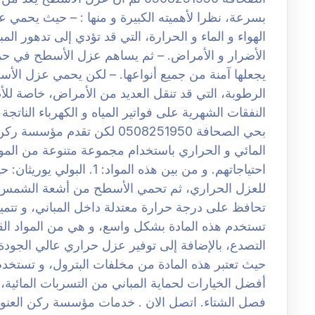
بسرعة، نظرا لأهميته الكبيرة و منها : – حيث يحمي 
الهواء و الماء و الحرارة، التي قد تؤدي إلى تدهور الم
الأضرار و الأمراض. – ثم يساهم عزل الأسطح في حم
يجعلها آمنة من جميع أنواعها. – لكن يحمي عزل الأ
الرطوبة، التي قد تنقل العديد من الأمراض، خاصة لل
النفقات الشهرية على فواتير المياه و الكهرباء الن
بحي الصحافة 0508251950 لكن ت
المائي و الحراري باستخدام مجموعة متنوعة من المواد،
احتياجاتهم. و من بين هذه المو
للعزل الحراري، ثم تحمي الأسطح من أشعة الشمس الض
تستخدم هذه المادة بشكل واسع، و هي من المواد الق
حيث تعتبر هذه المادة من مخلفات البترول، و تستخد
أفضل الخيارات لحماية المباني من التسربات المائية، ك
فصل الشتاء. اتصل الان . خدمات مؤسسة ركن الع