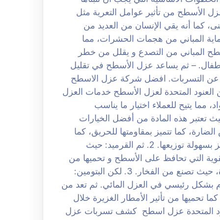
عزل الأسطح من تأثير عوامل التعرية مثل
بنى، كما أنه يقي الإنسان من العديد من
اية المباني من هجمات الحشرات، مما
سطح المباني من التصدع و يقلل من خطر
أطفال. – ثم يساعد عزل الأسطح في تقليل
اتجة عن التسربات. افضل شركة عزل الاسطح
قدم مؤسسة ركن العنود المتحدة لعزل الأسطح خدمات العزل
 مما يتيح للعملاء اختيار ما يناسب
اد: 1. البولي يوريثان: حيث تعتبر هذه المادة من أفضل الخيارات
ارة، كما تتميز بمقاومتها للحريق، كما
تحافظ على درجة حرارة معتدلة داخل المباني، و تتميز بسهولة توزيعها. 2. ثم القرميد: حيث
وية التي تحافظ على الأسطح و تحميها من
التصدع، بالإضافة إلى توفير عزل حراري عالي الجودة، حيث تصنع من الفخار. 3. لكن البتومين:
م بشكل رئيسي في العزل المائي. ثم تعد من
ما تحميها من تأثير الأمطار الغزيرة خلال
نود المتحدة عزل اسطح كشف تسربات عزل