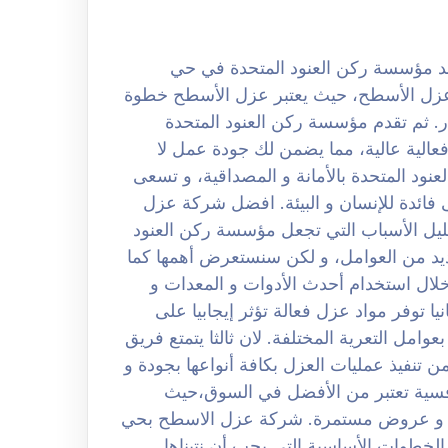
عزل الاسطح بحي الصحافة 0508251950 تعد مؤسسة ركن العنود المتحدة في حي
زل الأسطح، حيث يعتبر عزل الأسطح خطوة
ار. ثم تقدم مؤسسة ركن العنود المتحدة
عالية عالية، مما يضمن لك جودة عمل لا
ود المتحدة بالأمانة و المصداقية، و تسعى
فائدة للإنسان و البيئة. افضل شركة عزل
05082519 ثم إذا قمنا بتحليل الأسباب التي تجعل مؤسسة ركن العنود
يد من العوامل، و لكن سنستعرض أهمها كما
لال استخدام أحدث الأدوات و المعدات و
يا توفر مواد عزل فعالة تؤثر إيجابيا على
وامل التعرية المختلفة. لان ثالثا يتمتع فريق
ن تنفيذ عمليات العزل بكافة أنواعها بجودة و
نافسية تعتبر من الأفضل في السوق،حيث
ات و عروض مستمرة. شركة عزل الاسطح بحي
ح يعد من الخطوات الأساسية التي يجب أن نتبناها