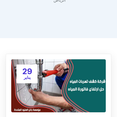
الرياض"
29
يناير