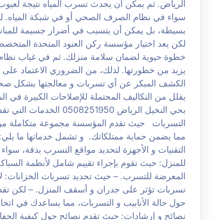
الرياض. ثم يمكن أن يحدث تسرب المياه نتيجة لعيوب ف
سواء في نظام الصرف الصحي أو في شبكة المياه. لذ
بسيطة، بل يمكن أن يتسبب في أضرار جسيمة للمباني 
لكن يعد اختيار مؤسسة ركن العنود المتحدة المتخص
خطوة حيوية لضمان سلامة منزلك. ثم في غياب نظام 
يزيد من خطورتها. لذلك، من الضروري الاعتماد على 
الكشف المبكر عن أي تسربات و معالجتها بشكل صحي
يقلل من التكاليف المحتملة للإصلاحات الكبيرة في
بحي النخيل الرياض 251950
التسربات حيث تقدم المؤسسة مجموعة متكاملة م
مما يضمن حماية ممتلكاتك. و تشمل خدماتها ما يلي
التقنيات و الأجهزة لتحديد مواقع التسرب بدقة، سو
للمنزل: حيث تقوم بإجراء تقييم شامل لأنظمة السباكة
المعرضة للتسرب. – حيث تحديد تسربات الخزانات: لان
تسربات تؤثر على جدران و أسقف المنزل. – لكن تقد
حول حالة الأنابيب و التسربات، مما يساعدك في اتخاذ 
نصائح و إرشادات: حيث تقدم نصائح حول كيفية الحفا