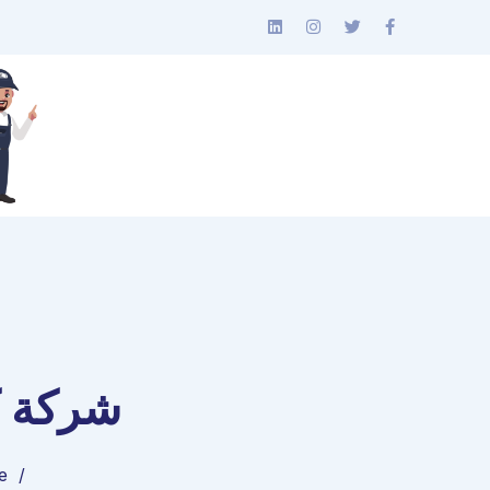
شركة ك
e