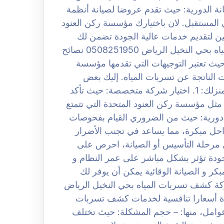
انة الدورية: حيث تقدم عروضا لصيانة أنظمة
مستقبل. لان باختيارك مؤسسة ركن العنود
بين لتقديم خدمات عالية الجودة تضمن لك
راحة البال و سلامة منزلك. شركة كشف تسربات المياه بحي النخيل الرياض 0508251950 نصائح
ث تعتبر التوجيهات التي تقدمها مؤسسة
 الناتجة عن تسربات المياه. إليك بعض
الإرشادات الأساسية التي تساعدك في الحفاظ على منزلك: 1. اختيار شركة متخصصة: حيث تأكد
ل مؤسسة ركن العنود المتحدة التي تتمتع
2. ثم إجراء فحوصات دورية: حيث من الضروري القيام بفحوصات
حل مبكرة، مما يساعد في تجنب الأضرار
ان خلال مرحلة التأسيس أو الصيانة، احرص على
جودة تؤثر بشكل مباشر على عمر النظام و
ر و الصيانة الوقائية يمكن أن يوفر لك
كة كشف تسربات المياه بحي النخيل الرياض
المتحدة أسعارا تنافسية لخدمات كشف تسربات
عوامل، منها: – حجم المشكلة: حيث تختلف