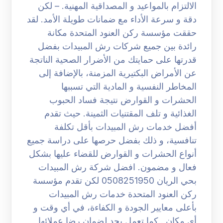
الالتزام بالمواعيد و المصداقية المهنية. – لكن
دقة و سرعة الأداء مع ضمانات طويلة الأمد. لقد
حققت مؤسسة ركن العنود المتحدة مكانة
رائدة بين جميع شركات رش المبيدات بفضل
قدرتها على حمايتك من الأضرار الصحية الناتجة
عن الأمراض البكتيرية المزمنة، بالإضافة إلى
المخاطر النفسية و المادية التي تسببها
الحشرات و القوارض نتيجة فساد الحبوب
الغذائية و تلف المقتنيات الثمينة. حيث تقدم
أفضل خدمات رش المبيدات بأقل تكلفة
تنافسية، و ذلك بفضل حرصها على دراسة جميع
أنواع الحشرات و القوارض للقضاء عليها بشكل
فعال و مضمون. افضل شركة رش المبيدات
بحي الريان 0508251950 لكن تقدم مؤسسة
ركن العنود المتحدة خدمات رش المبيدات
بأعلى معايير الجودة و الكفاءة، في أي وقت و
أي مكان . كما تعمل بجد لضمان رضا عملائها