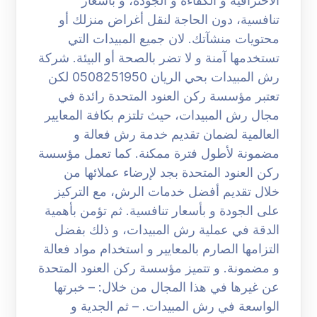
الاحترافية و الكفاءة و الجودة، و بأسعار
تنافسية، دون الحاجة لنقل أغراض منزلك أو
محتويات منشآتك. لان جميع المبيدات التي
تستخدمها آمنة و لا تضر بالصحة أو البيئة. شركة
رش المبيدات بحي الريان 0508251950 لكن
تعتبر مؤسسة ركن العنود المتحدة رائدة في
مجال رش المبيدات، حيث تلتزم بكافة المعايير
العالمية لضمان تقديم خدمة رش فعالة و
مضمونة لأطول فترة ممكنة. كما تعمل مؤسسة
ركن العنود المتحدة بجد لإرضاء عملائها من
خلال تقديم أفضل خدمات الرش، مع التركيز
على الجودة و بأسعار تنافسية. ثم تؤمن بأهمية
الدقة في عملية رش المبيدات، و ذلك بفضل
التزامها الصارم بالمعايير و استخدام مواد فعالة
و مضمونة. و تتميز مؤسسة ركن العنود المتحدة
عن غيرها في هذا المجال من خلال: – خبرتها
الواسعة في رش المبيدات. – ثم الجدية و