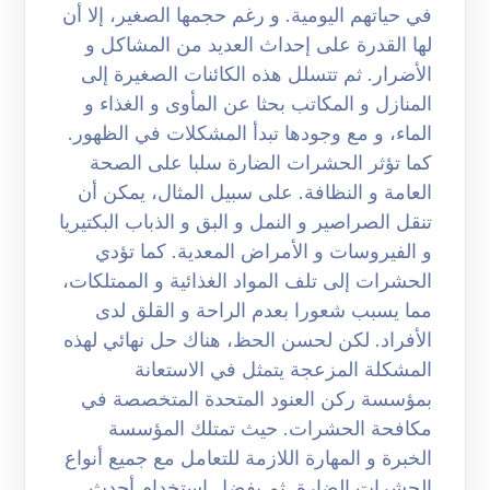
في حياتهم اليومية. و رغم حجمها الصغير، إلا أن
لها القدرة على إحداث العديد من المشاكل و
الأضرار. ثم تتسلل هذه الكائنات الصغيرة إلى
المنازل و المكاتب بحثا عن المأوى و الغذاء و
الماء، و مع وجودها تبدأ المشكلات في الظهور.
كما تؤثر الحشرات الضارة سلبا على الصحة
العامة و النظافة. على سبيل المثال، يمكن أن
تنقل الصراصير و النمل و البق و الذباب البكتيريا
و الفيروسات و الأمراض المعدية. كما تؤدي
الحشرات إلى تلف المواد الغذائية و الممتلكات،
مما يسبب شعورا بعدم الراحة و القلق لدى
الأفراد. لكن لحسن الحظ، هناك حل نهائي لهذه
المشكلة المزعجة يتمثل في الاستعانة
بمؤسسة ركن العنود المتحدة المتخصصة في
مكافحة الحشرات. حيث تمتلك المؤسسة
الخبرة و المهارة اللازمة للتعامل مع جميع أنواع
الحشرات الضارة. ثم بفضل استخدام أحدث