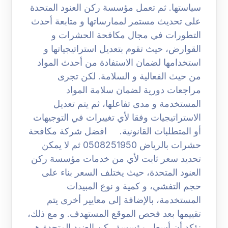
سياستها. ثم تعمل مؤسسة ركن العنود المتحدة
على تحديث مستمر لممارساتها و متابعة أحدث
التطورات في مجال مكافحة الحشرات و
القوارض، حيث تقوم بتعديل استراتيجياتها و
استخدامها لضمان الاستفادة من أحدث المواد
من حيث الفعالية و السلامة. لكن تجرى
مراجعات دورية لضمان سلامة المواد
المستخدمة و مدى تفاعلها، ثم يتم تعديل
الاستراتيجيات وفقا لأي تغييرات في التوجيهات
أو المتطلبات القانونية. افضل شركة مكافحة
حشرات بالرياض 0508251950 ثم لا يمكن
تحديد سعر ثابت لأي من خدمات مؤسسة ركن
العنود المتحدة، حيث يختلف السعر بناء على
حجم التفشي، و كمية و نوع المبيدات
المستخدمة، بالإضافة إلى معايير أخرى يتم
تقييمها بعد فحص الموقع المستهدف. و مع ذلك،
نؤكد أن أسعار مؤسسة ركن العنود المتحدة هي