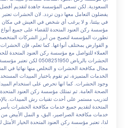
السعودية. لكن تسعى المؤسسة جاهدة لتقديم أفضل ا
يفضلون التعامل معها دون تردد. لان الحشرات تعتبر م
في بيئتنا، و لا يرغب أي شخص في العيش في مكان مل
مؤسسة ركن العنود المتحدة للقضاء على جميع أنواع
تطورت المؤسسة لتصبح من أبرز الشركات المتخصصة
و القوارض بمختلف أنواعها. كما تعلم، فإن الحشرات تع
العملاء للتواصل مع مؤسسة ركن العنود المتحدة ل
الحشرات بالرياض 508251950
مجال مكافحة الحشرات و التخلص منها نهائيا في ال
الخدمات المتميزة، ثم تقوم باختبار المبيدات المستخد
وجود الحشرات. كما انها تحرص على استخدام المبيدات
الصحة العامة. ثم تمتلك مؤسسة ركن العنود المتحد
لتدريب مستمر على أحدث تقنيات رش المبيدات. بالإ
المتحدة لتقديم جميع خدمات مكافحة الحشرات بأسرع 
خدمات مكافحة الصراصير، البق، و النمل الأبيض من
لذا، تعتبر مؤسسة ركن العنود المتحدة الخيار الأم