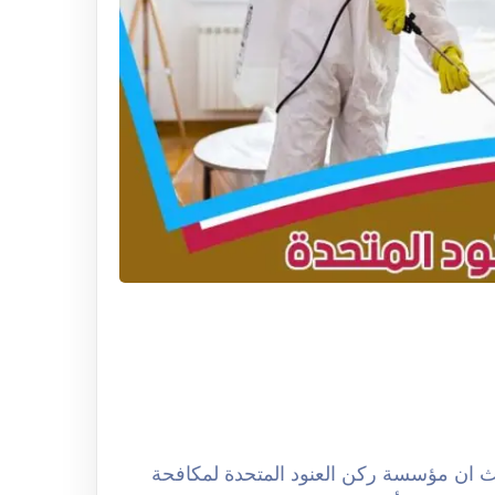
كافحة الحشرات بالرياض 0508251950 حيث ان مؤسسة ركن العنود المتحدة لمكافحة