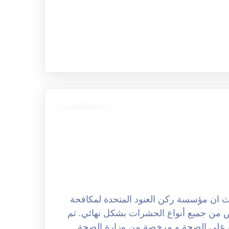
13
نوفمبر
كافحة الحشرات بالرياض 0508251950 حيث ان مؤسسة ركن العنود المتحدة لمكافحة
ص من جميع أنواع الحشرات بشكل نهائي. ثم
ة على الصحة و مرخصة من وزارة الصحة