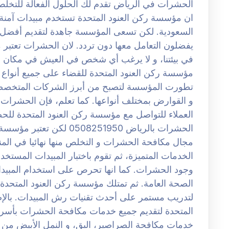
الحشرات في الرياض تقدم لك الحلول الفعالة للتخل
ان مؤسسة ركن العنود المتحدة تستخدم مبيدات آمن
السعودية. لكن تسعى المؤسسة جاهدة لتقديم أفضل ا
يفضلون التعامل معها دون تردد. لان الحشرات تعتبر م
في بيئتنا، و لا يرغب أي شخص في العيش في مكان مل
مؤسسة ركن العنود المتحدة للقضاء على جميع أنواع
تطورت المؤسسة لتصبح من أبرز الشركات المتخصصة
و القوارض بمختلف أنواعها. كما تعلم، فإن الحشرات تع
العملاء للتواصل مع مؤسسة ركن العنود المتحدة 
الحشرات بالرياض 508251950
مجال مكافحة الحشرات و التخلص منها نهائيا في ال
الخدمات المتميزة، ثم تقوم باختبار المبيدات المستخد
وجود الحشرات. كما انها تحرص على استخدام المبيدات
الصحة العامة. ثم تمتلك مؤسسة ركن العنود المتحد
لتدريب مستمر على أحدث تقنيات رش المبيدات. بالإ
المتحدة لتقديم جميع خدمات مكافحة الحشرات بأسرع 
خدمات مكافحة الصراصير، البق، و النمل الأبيض من