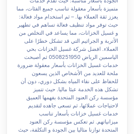
الجودة بأسعار مناسبة: حيث تقدم خدمات
متميزة بأسعار معقولة تناسب جميع الفئات، مما
يعزز ثقة العملاء بها. – ثم استخدام مواد فعالة:
حيث توفر مواد تنظيف فعالة تساهم في تطهير
و غسيل الخزانات، مما يساعد في التخلص من
الأتربة و الجراثيم التي قد تشكل خطرًا على
العملاء. افضل شركة غسيل الخزانات بحي
الياسمين الرياض 0508251950 ثم أصبحت
خدمات غسيل الخزانات بأسعار معقولة ضرورة
ملحة للعديد من الأشخاص الذين يسعون
للحفاظ على نقاء المياه بشكل دوري، دون أن
تشكل هذه الخدمة عبئا ماليا. حيث تتميز
مؤسسة ركن العنود المتحدة بفهمها العميق
لاحتياجات عملائها، ثم تسعى جاهده لتقديم
خدمات غسيل خزانات بأسعار تناسب
ميزانياتهم. ثم تعكس مؤسسة ركن العنود
المتحدة توازنا مثاليا بين الجودة و التكلفة، حيث