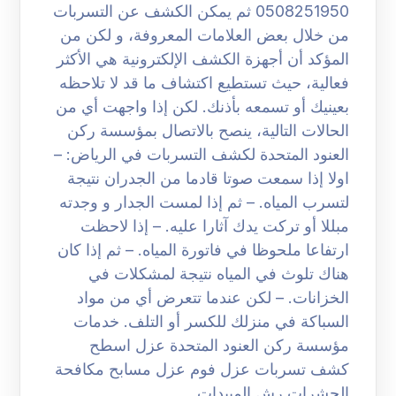
0508251950 ثم يمكن الكشف عن التسربات
من خلال بعض العلامات المعروفة، و لكن من
المؤكد أن أجهزة الكشف الإلكترونية هي الأكثر
فعالية، حيث تستطيع اكتشاف ما قد لا تلاحظه
بعينيك أو تسمعه بأذنك. لكن إذا واجهت أي من
الحالات التالية، ينصح بالاتصال بمؤسسة ركن
العنود المتحدة لكشف التسربات في الرياض: –
اولا إذا سمعت صوتا قادما من الجدران نتيجة
لتسرب المياه. – ثم إذا لمست الجدار و وجدته
مبللا أو تركت يدك آثارا عليه. – إذا لاحظت
ارتفاعا ملحوظا في فاتورة المياه. – ثم إذا كان
هناك تلوث في المياه نتيجة لمشكلات في
الخزانات. – لكن عندما تتعرض أي من مواد
السباكة في منزلك للكسر أو التلف. خدمات
مؤسسة ركن العنود المتحدة عزل اسطح
كشف تسربات عزل فوم عزل مسابح مكافحة
الحشرات رش المبيدات