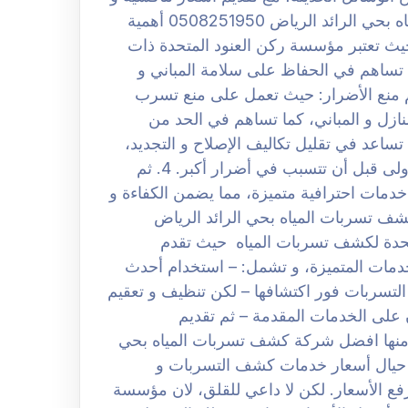
خصومات مستمرة. افضل شركة كشف تسربات المياه بحي الرائد الرياض 0508251950 أهمية
ث تعتبر مؤسسة ركن العنود المتحدة ذات
1. حماية المباني: حيث تساهم في الحفاظ على سلامة المباني و
ا من الأضرار الناتجة عن تسربات المياه. 2. ثم منع الأضرار: حيث تعمل على منع تسرب
منازل و المباني، كما تساهم في الحد من
ير التكاليف: حيث تساعد في تقليل تكاليف الإصلاح و التجديد،
لانه يمكن اكتشاف و إصلاح التسربات في مراحلها الأولى قبل أن تتسبب في أضرار أكبر. 4. ثم
دمات احترافية متميزة، مما يضمن الكفاءة و
كشف تسربات المياه بحي الرائد الرياض
د المتحدة لكشف تسربات المياه حيث تقدم
دمات المتميزة، و تشمل: – استخدام أحدث
التسربات فور اكتشافها – لكن تنظيف و تعقيم
على الخدمات المقدمة – ثم تقديم
منها افضل شركة كشف تسربات المياه بحي
عر البعض بالقلق حيال أسعار خدمات كشف التسربات و
ع الأسعار. لكن لا داعي للقلق، لان مؤسسة