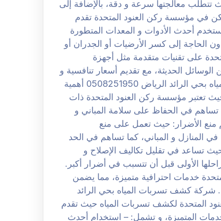
حيث تتطلب معالجتها سرعة و دقة، بالإضافة إلى
لكن في مؤسسة ركن العنود المتحدة تقدم
خدم أحدث الأدوات و المعدات المتطورة
دون الحاجة إلى كسر الأرضيات أو الجدران أو
حدة على تقنيات متقدمة مثل أجهزة
الوسائل الحديثة، مع تقديم أسعار تنافسية و
خصومات مستمرة. افضل شركة كشف تسربات المياه بحي الرائد الرياض 0508251950 أهمية
ث تعتبر مؤسسة ركن العنود المتحدة ذات
1. حماية المباني: حيث تساهم في الحفاظ على سلامة المباني و
ا من الأضرار الناتجة عن تسربات المياه. 2. ثم منع الأضرار: حيث تعمل على منع
 في المنازل و المباني، كما تساهم في الحد
لكن توفير التكاليف: حيث تساعد في تقليل تكاليف الإصلاح و
احلها الأولى قبل أن تتسبب في أضرار أكبر.
متحدة خدمات احترافية متميزة، مما يضمن
اء. شركة كشف تسربات المياه بحي الرائد
ة ركن العنود المتحدة لكشف تسربات المياه حيث تقدم
دمات المتميزة، و تشمل: – استخدام أحدث