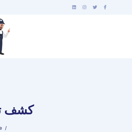
كشف تس
e