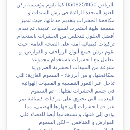
بالرياض 0508251950 كما تقوم مؤسسة ركن
العنود المتحدة الرائدة في رش المبيدات و
مكافحة الحشرات بتقديم خدماتها، حيث تتميز
بسمعة طيبة استمرت لسنوات عديدة. ثم تقدم
أفضل الحلول للتخلص من الحشرات باستخدام
تركيبات كيميائية آمنة على الصحة العامة. حيث
تقوم برش جميع أنواع الزواحف و القوارض، و
تتعامل مع الحشرات باستخدام مجموعة
متنوعة من المبيدات الحشرية الضرورية
لمكافحتها، و من أبرزها: – السموم الغازية: التي
تدخل عبر الثغور التنفسية و القصبات الهوائية
في جسم الحشرات لقتلها. – ثم السموم
المعدية: التي تحتوي على مركبات كيميائية تمر
عبر فم الحشرات إلى جهازها الهضمي، مما
يؤدي إلى قتلها، و تستخدمها أيضا للقضاء على
القوارض و الخنافس. – لكن السموم
بالملامسة: حيث تتكون من مواد عضوية قوية