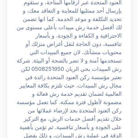
العنود المتحدة عبر أرقامها المتاحة، و ستقوم
بإرسال أحد ممثليها للمعاينة و التعاقد معك، و
تحديد التكلفة و موعد الخدمة. كما انها تضمن
لك أفضل خدمة رش مبيدات بأعلى مستوى من
الاحترافية و الكفاءة و الجودة، و بأسعار
تنافسية، دون الحاجة لنقل أغراض منزلك أو
محتويات منشآتك. لان جميع المبيدات التي
تستخدمها آمنة و لا تضر بالصحة أو البيئة. شركة
رش المبيدات بحي الريان 0508251950 لكن
تعتبر مؤسسة ركن العنود المتحدة رائدة في
مجال رش المبيدات، حيث تلتزم بكافة المعايير
العالمية لضمان تقديم خدمة رش فعالة و
مضمونة لأطول فترة ممكنة. كما تعمل مؤسسة
ركن العنود المتحدة بجد لإرضاء عملائها من
خلال تقديم أفضل خدمات الرش، مع التركيز
على الجودة و بأسعار تنافسية. ثم تؤمن بأهمية
الدقة في عملية رش المبيدات، و ذلك بفضل