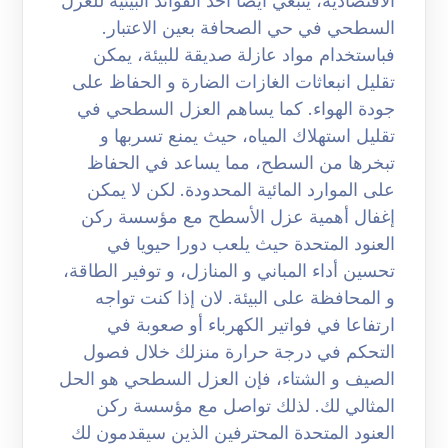
الاقتصادية، ينبغي أيضا أخذ الفوائد البيئية للعزل
السطحي في حي الصحافة بعين الاعتبار.
فباستخدام مواد عازلة صديقة للبيئة، يمكن
تقليل انبعاثات الغازات الضارة و الحفاظ على
جودة الهواء. كما يساهم العزل السطحي في
تقليل استهلاك المياه، حيث يمنع تسربها و
تبخرها من السطح، مما يساعد في الحفاظ
على الموارد المائية المحدودة. لكن لا يمكن
إغفال أهمية عزل الأسطح مع مؤسسة ركن
العنود المتحدة حيث يلعب دورا حيويا في
تحسين أداء المباني و المنازل، و توفير الطاقة،
و المحافظة على البيئة. لان إذا كنت تواجه
ارتفاعا في فواتير الكهرباء أو صعوبة في
التحكم في درجة حرارة منزلك خلال فصول
الصيف و الشتاء، فإن العزل السطحي هو الحل
المثالي لك. لذلك تواصل مع مؤسسة ركن
العنود المتحدة المحترفين الذين سيقدمون لك