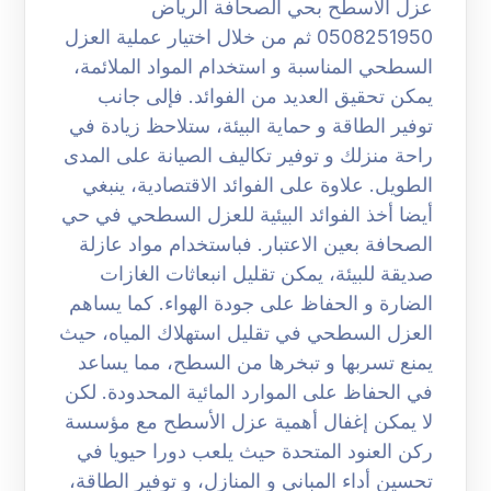
عزل الاسطح بحي الصحافة الرياض
0508251950 ثم من خلال اختيار عملية العزل
السطحي المناسبة و استخدام المواد الملائمة،
يمكن تحقيق العديد من الفوائد. فإلى جانب
توفير الطاقة و حماية البيئة، ستلاحظ زيادة في
راحة منزلك و توفير تكاليف الصيانة على المدى
الطويل. علاوة على الفوائد الاقتصادية، ينبغي
أيضا أخذ الفوائد البيئية للعزل السطحي في حي
الصحافة بعين الاعتبار. فباستخدام مواد عازلة
صديقة للبيئة، يمكن تقليل انبعاثات الغازات
الضارة و الحفاظ على جودة الهواء. كما يساهم
العزل السطحي في تقليل استهلاك المياه، حيث
يمنع تسربها و تبخرها من السطح، مما يساعد
في الحفاظ على الموارد المائية المحدودة. لكن
لا يمكن إغفال أهمية عزل الأسطح مع مؤسسة
ركن العنود المتحدة حيث يلعب دورا حيويا في
تحسين أداء المباني و المنازل، و توفير الطاقة،