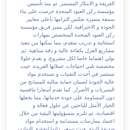
العريقة و الابتكار المستمر. ثم منذ تأسيس
مؤسسة ركن العنود المتحدة حرصت على بناء
سمعة متميزة تعكس التزامها بأعلى معايير
الجودة و الاحترافية. لكن يتميز فريق مؤسسة
ركن العنود المتحدة المتخصص بمهارات
استثنائية و تدريب متقدم، مما يمكنها من تنفيذ
مشاريع العزل بكفاءة عالية و دقة متناهية. ثم
تولي اهتماما خاصا لكل مشروع، و تقدم حلولا
مخصصة تلبي احتياجات عملائها الفريدة. حيث
تستثمر في أحدث التقنيات و تستخدم مواد
عالية الجودة لضمان حماية مثالية للمسابح من
التسربات و الأضرار. كما تقدم أسعارا تنافسية
دون المساومة على جودة خدماتها، مما يجعلها
الخيار الأمثل للباحثين عن حلول فعالة و
اقتصادية. ثم تلتزم بمسؤوليتها البيئية من خلال
اعتماد ممارسات مستدامة و استخدام مواد
صديقة للبيئة. حيث تسعى دائما لتحقيق التوازن