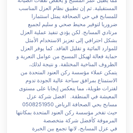
مما يطيل عمر المسبح و يخفض نفقات الصيانة
المستقبلية. ثم إن تطبيق نظام العزل المناسب
للمسابح في حي الصحافة يمثل استثمارا
ضروريا لتوفير محيط صحي و سليم لجميع
مرتادي المسابح. لكن يؤدي تنفيذ عملية العزل
بشكل احترافي إلى تعزيز الاستخدام الأمثل
للموارد المائية و تقليل الفاقد. كما يوفر العزل
حماية فعالة لهيكل المسبح من عوامل التعرية و
الظروف المناخية المختلفة. و نتيجة لذلك،
يتمكن عملاء مؤسسة ركن العنود المتحدة من
الاستمتاع بمرافق سباحة عالية الجودة تدوم
لفترات طويلة، مما ينعكس إيجابا على مستوى
المعيشة في المنطقة. افضل شركة عزل
مسابح بحي الصحافة الرياض 0508251950
حيث تفخر مؤسسة ركن العنود المتحدة بمكانتها
المرموقة كأفضل شركة متخصصة
في عزل المسابح، لانها تجمع بين الخبرة