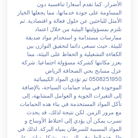
الأضرار. كما تقدم أسعارا تنافسية دون
المساومة على جودة خدماتها، مما يجعلها الخيار
الأمثل للباحثين عن حلول فعالة و اقتصادية. ثم
تلتزم بمسؤوليتها البيئية من خلال اعتماد
ممارسات مستدامة و استخدام مواد صديقة
للبيئة. حيث تسعى دائما لتحقيق التوازن بين
الكفاءة التشغيلية و الحفاظ على البيئة، مما
يعزز مكانتها كشركة مسؤولة اجتماعيا. شركة
عزل مسابح بحي الصحافة الرياض
0508251950 ثم تؤدي المواد الكيميائية
الموجودة في مياه حمامات السباحة، بالإضافة
إلى التغيرات الجوية و العوامل المشابهة، إلى
تآكل المواد المستخدمة في بناء هذه الحمامات
مع مرور الزمن. لكن نتيجة لذلك، قد يحدث
تسرب يمكن أن يؤدي إلى اختلاط الأوساخ و
المواد المسببة للسرطان بمياه البركة. لذلك في
ظل هذه الظروف، التي تؤثر بشكل مباشر على