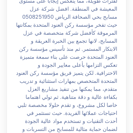
لفترات طويلة، مما ينعكس إيجابا على مستوى
المعيشة في المنطقة. افضل شركة عزل
مسابح بحي الصحافة الرياض 0508251950
حيث تفخر مؤسسة ركن العنود المتحدة بمكانتها
المرموقة كأفضل شركة متخصصة في عزل
المسابح، لانها تجمع بين الخبرة العريقة و
الابتكار المستمر. ثم منذ تأسيس مؤسسة ركن
العنود المتحدة حرصت على بناء سمعة متميزة
تعكس التزامها بأعلى معايير الجودة و
الاحترافية. لكن يتميز فريق مؤسسة ركن العنود
المتحدة المتخصص بمهارات استثنائية و تدريب
متقدم، مما يمكنها من تنفيذ مشاريع العزل
بكفاءة عالية و دقة متناهية. ثم تولي اهتماما
خاصا لكل مشروع، و تقدم حلولا مخصصة تلبي
احتياجات عملائها الفريدة. حيث تستثمر في
أحدث التقنيات و تستخدم مواد عالية الجودة
لضمان حماية مثالية للمسابح من التسربات و