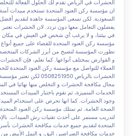
الحشرات في الرياض تقدم لك الحلول الفعالة للتخل
ان مؤسسة ركن العنود المتحدة تستخدم مبيدات آمن
السعودية. لكن تسعى المؤسسة جاهدة لتقديم أفضل ا
يفضلون التعامل معها دون تردد. لان الحشرات تعتبر م
في بيئتنا، و لا يرغب أي شخص في العيش في مكان مل
مؤسسة ركن العنود المتحدة للقضاء على جميع أنواع
تطورت المؤسسة لتصبح من أبرز الشركات المتخصصة
و القوارض بمختلف أنواعها. كما تعلم، فإن الحشرات تع
العملاء للتواصل مع مؤسسة ركن العنود المتحدة 
الحشرات بالرياض 508251950
مجال مكافحة الحشرات و التخلص منها نهائيا في ال
الخدمات المتميزة، ثم تقوم باختبار المبيدات المستخد
وجود الحشرات. كما انها تحرص على استخدام المبيدات
الصحة العامة. ثم تمتلك مؤسسة ركن العنود المتحد
لتدريب مستمر على أحدث تقنيات رش المبيدات. بالإ
المتحدة لتقديم جميع خدمات مكافحة الحشرات بأسرع 
خدمات مكافحة الصراصير، البق، و النمل الأبيض من