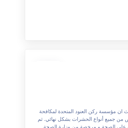
13
نوفمبر
كافحة الحشرات بالرياض 0508251950 حيث ان مؤسسة ركن العنود المتحدة لمكافحة
ص من جميع أنواع الحشرات بشكل نهائي. ثم
ة على الصحة و مرخصة من وزارة الصحة