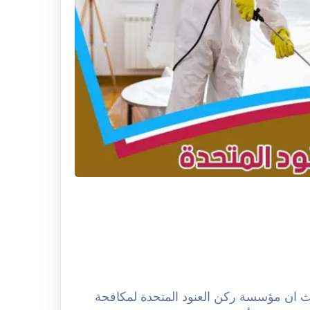
كافحة الحشرات بالرياض 0508251950 حيث ان مؤسسة ركن العنود المتحدة لمكافحة