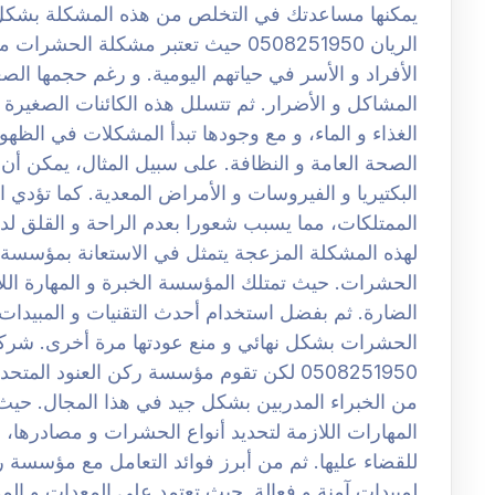
يمكنها مساعدتك في التخلص من هذه المشكلة بشك
الريان 0508251950 حيث تعتبر مشكلة ال
الأفراد و الأسر في حياتهم اليومية. و رغم حجمها الصغ
المشاكل و الأضرار. ثم تتسلل هذه الكائنات الصغيرة إ
الغذاء و الماء، و مع وجودها تبدأ المشكلات في الظه
الصحة العامة و النظافة. على سبيل المثال، يمكن أن ت
البكتيريا و الفيروسات و الأمراض المعدية. كما تؤدي ا
الممتلكات، مما يسبب شعورا بعدم الراحة و القلق لد
لهذه المشكلة المزعجة يتمثل في الاستعانة بمؤسسة
الحشرات. حيث تمتلك المؤسسة الخبرة و المهارة اللا
الضارة. ثم بفضل استخدام أحدث التقنيات و المبيدات
الحشرات بشكل نهائي و منع عودتها مرة أخرى. شرك
0508251950 لكن تقوم مؤسسة ركن العنود ا
من الخبراء المدربين بشكل جيد في هذا المجال. حيث ا
المهارات اللازمة لتحديد أنواع الحشرات و مصادرها، با
للقضاء عليها. ثم من أبرز فوائد التعامل مع مؤسسة ر
لمبيدات آمنة و فعالة. حيث تعتمد على المعدات و الم