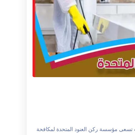
فحة حشرات بالرياض 0508251950 حيث تسعى مؤسسة ركن العنود المتحدة لمكافحة