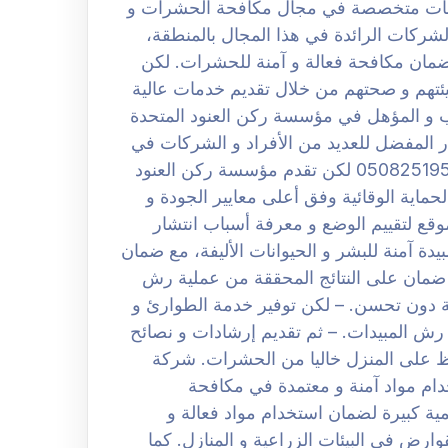
خدمات متخصصة في مجال مكافحة الحشرات و
شركات الرائدة في هذا المجال بالمنطقة،
ضمان مكافحة فعالة و آمنة للحشرات. لكن
بيئتهم و صحتهم من خلال تقديم خدمات عالية
رب و المؤهل في مؤسسة ركن العنود المتحدة
يار المفضل للعديد من الأفراد و الشركات في
المنطقة. افضل شركة مكافحة حشرات بالرياض 0508251950 لكن تقدم مؤسسة ركن العنود
اية الوقائية وفق أعلى معايير الجودة و
وقع لتقييم الوضع و معرفة أسباب انتشار
دة آمنة للبشر و الحيوانات الأليفة، مع ضمان
م ضمان على النتائج المحققة من عملية رش
ة دون تحسن. – لكن توفير خدمة الطوارئ و
 رش المبيدات. – ثم تقديم إرشادات و نصائح
حفاظ على المنزل خاليا من الحشرات. شركة
ض 0508251950 أهمية استخدام مواد آمنة و معتمدة في مكافحة
ة كبيرة لضمان استخدام مواد فعالة و
رض في البيئات الزراعية و المنازل. كما