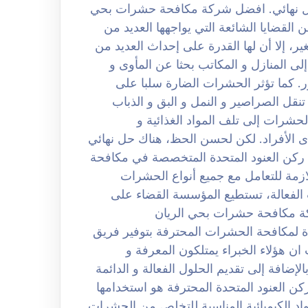
ل نهائي. افضل شركة مكافحة حشرات بحي
حشرات من القضايا الشائعة التي يواجهها العديد من
ير، إلا أن لها القدرة على إحداث العديد من
لى المنازل و المكاتب بحثا عن المأوى و
ور. كما تؤثر الحشرات الضارة سلبا على
نقل الصراصير و النمل و البق و الذباب
لحشرات إلى تلف المواد الغذائية و
ى الأفراد. لكن لحسن الحظ، هناك حل نهائي
 ركن العنود المتحدة المتخصصة في مكافحة
زمة للتعامل مع جميع أنواع الحشرات
 الفعالة، تستطيع المؤسسة القضاء على
ة مكافحة حشرات بحي الريان
لمتحدة لمكافحة الحشرات المحترفة بتوفير فريق
ن هؤلاء الخبراء يمتلكون المعرفة و
لإضافة إلى تقديم الحلول الفعالة و الدائمة
كن العنود المتحدة المحترفة هو استخدامها
واد الكيميائية المناسبة للتخلص من الحشرات